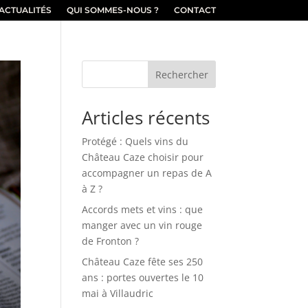
ACTUALITÉS
QUI SOMMES-NOUS ?
CONTACT
Rechercher
Articles récents
Protégé : Quels vins du
Château Caze choisir pour
accompagner un repas de A
à Z ?
Accords mets et vins : que
manger avec un vin rouge
de Fronton ?
Château Caze fête ses 250
ans : portes ouvertes le 10
mai à Villaudric