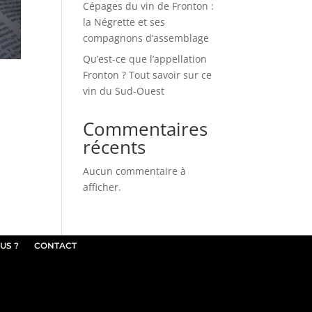
Cépages du vin de Fronton :
la Négrette et ses
compagnons d’assemblage
Qu’est-ce que l’appellation
Fronton ? Tout savoir sur ce
vin du Sud-Ouest
Commentaires
récents
Aucun commentaire à
afficher.
US ?
CONTACT