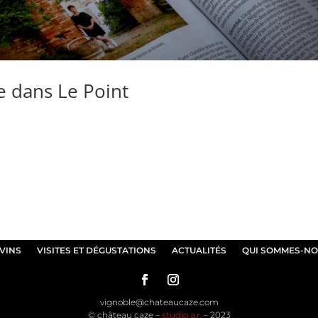
e dans Le Point
VINS
VISITES ET DÉGUSTATIONS
ACTUALITÉS
QUI SOMMES-NO
vignoble@chateaucaze.com
© château caze –
studio a.r.
– 2023